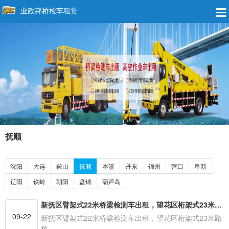
业政邦桥检车租赁
抚顺
沈阳
大连
鞍山
抚顺
本溪
丹东
锦州
营口
阜新
辽阳
铁岭
朝阳
盘锦
葫芦岛
新抚区臂架式22米桥梁检测车出租，望花区桁架式23米路桥检查车租赁
09-22
新抚区臂架式22米桥梁检测车出租，望花区桁架式23米路
桥…