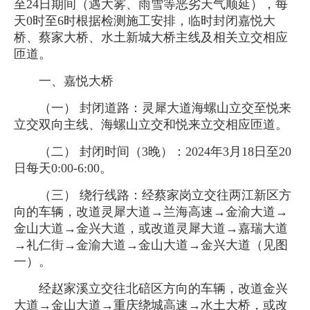
至24日期间（遇大雾、雨雪等恶劣天气顺延），每
天0时至6时根据检测施工安排，临时封闭嘉悦大
桥、蔡家大桥、水土新城大桥主线及相关立交相应
匝道。
一、嘉悦大桥
（一） 封闭道路：灵犀大道海螺山立交至悦来
立交双向主线、海螺山立交和悦来立交相应匝道。
（二） 封闭时间（3晚）：2024年3月18日至20
日每天0:00-6:00。
（三） 绕行线路：经蔡家岗立交往两江新区方
向的车辆，改道灵犀大道→兰海高速→金渝大道→
金山大道→金兴大道，或改道灵犀大道→嘉瑞大道
→礼仁街→金渝大道→金山大道→金兴大道（见图
一）。
经赵家溪立交往北碚区方向的车辆，改道金兴
大道→金山大道→重庆绕城高速→水土大桥，或改