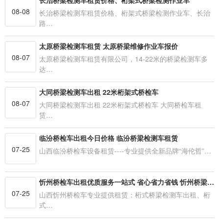
长治桥梁检测车租赁价格、桁架式桥梁检测作业车
08-08
长治桥梁检测车租赁价格、桁架式桥梁检测作业车、长治
路…
太原桥梁检测车租赁 太原桥梁维修作业车报价
08-07
太原桥梁检测车租赁有限公司，14-22米的桥梁检测车多
达…
大同桥梁检测车出租 22米桁架式桥检车
08-07
大同桥梁检测车出租 22米桁架式桥检车 大同桥检车租
赁…
临汾桥检车出租今日价格 临汾桥梁检测车租赁
07-25
山西临汾桥检车设备租赁----专业提供全新品牌“海伦哲”…
忻州桥检车出租优质服务一站式 省心省力省钱 忻州桥梁检测车租赁
07-25
山西忻州桥检车专业提供租赁：桁式桥梁检测车出租、桁
式…