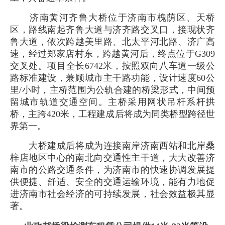
济南黄河齐鲁大桥位于济南市槐荫区、天桥
区，路线南起齐鲁大道与济齐路交叉口，接现状齐
鲁大道，依次跨越美里路、北太平河北路、济广高
速，经过郑家店村东，跨越黄河后，终点位于G309
交叉处。项目全长6742米，按照双向八车道一级公
路标准建设，兼顾城市主干路功能，设计速度60公
里/小时，主桥范围为公轨合建的桥梁形式，中间预
留城市轨道交通空间。主桥采用网状吊杆系杆拱
桥，主跨420米，工程建成后将成为同类桥型跨径世
界第一。
大桥建成后将成为连接南岸济南西站和北岸桑
梓店地区中心的南北向交通性主干道，大大改善济
南市的公路交通条件，为济南市的快速协调发展提
供便捷、舒适、安全的交通运输环境，能有力地促
进济南市社会经济的可持续发展，社会效益极其显
著。