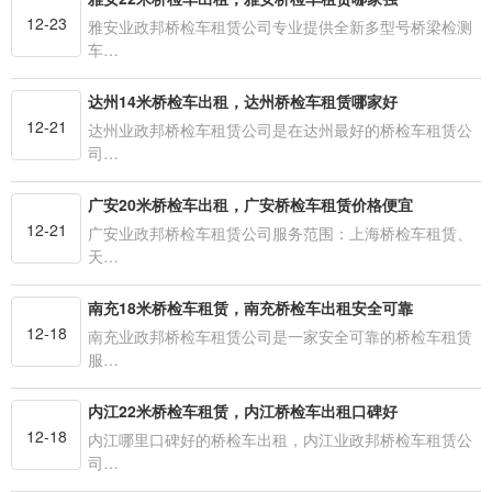
12-23
雅安业政邦桥检车租赁公司专业提供全新多型号桥梁检测
车…
达州14米桥检车出租，达州桥检车租赁哪家好
12-21
达州业政邦桥检车租赁公司是在达州最好的桥检车租赁公
司…
广安20米桥检车出租，广安桥检车租赁价格便宜
12-21
广安业政邦桥检车租赁公司服务范围：上海桥检车租赁、
天…
南充18米桥检车租赁，南充桥检车出租安全可靠
12-18
南充业政邦桥检车租赁公司是一家安全可靠的桥检车租赁
服…
内江22米桥检车租赁，内江桥检车出租口碑好
12-18
内江哪里口碑好的桥检车出租，内江业政邦桥检车租赁公
司…