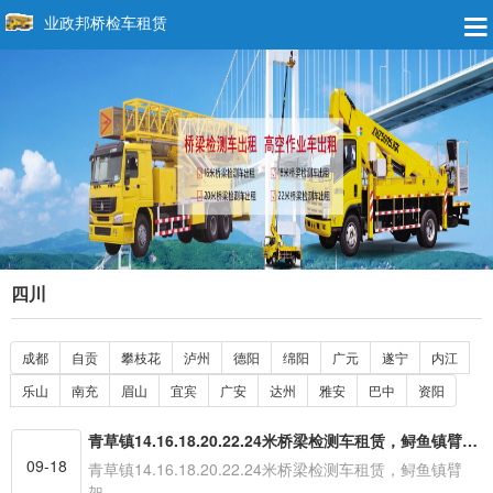
业政邦桥检车租赁
四川
成都
自贡
攀枝花
泸州
德阳
绵阳
广元
遂宁
内江
乐山
南充
眉山
宜宾
广安
达州
雅安
巴中
资阳
青草镇14.16.18.20.22.24米桥梁检测车租赁，鲟鱼镇臂架式桁架式型号齐全桥梁检测车出租
09-18
青草镇14.16.18.20.22.24米桥梁检测车租赁，鲟鱼镇臂
架…