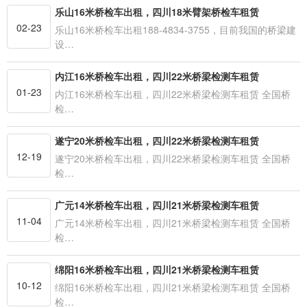
乐山16米桥检车出租，四川18米臂架桥检车租赁
02-23
乐山16米桥检车出租188-4834-3755，目前我国的桥梁建
设…
内江16米桥检车出租，四川22米桥梁检测车租赁
01-23
内江16米桥检车出租，四川22米桥梁检测车租赁 全国桥
检…
遂宁20米桥检车出租，四川22米桥梁检测车租赁
12-19
遂宁20米桥检车出租，四川22米桥梁检测车租赁 全国桥
检…
广元14米桥检车出租，四川21米桥梁检测车租赁
11-04
广元14米桥检车出租，四川21米桥梁检测车租赁 全国桥
检…
绵阳16米桥检车出租，四川21米桥梁检测车租赁
10-12
绵阳16米桥检车出租，四川21米桥梁检测车租赁 全国桥
检…