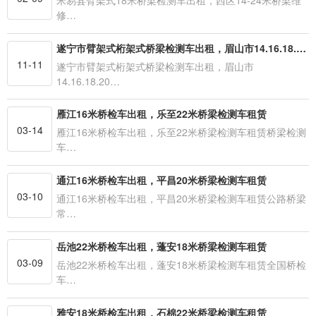
米易县臂架式18米桥梁检测车出租，西区14-24米桥梁维
修…
遂宁市臂架式桁架式桥梁检测车出租，眉山市14.16.18.20.22米路桥检查车租赁
11-11
遂宁市臂架式桁架式桥梁检测车出租，眉山市
14.16.18.20…
雁江16米桥检车出租，乐至22米桥梁检测车租赁
03-14
雁江16米桥检车出租，乐至22米桥梁检测车租赁桥梁检测
车…
通江16米桥检车出租，平昌20米桥梁检测车租赁
03-10
通江16米桥检车出租，平昌20米桥梁检测车租赁公路桥梁
常…
岳池22米桥检车出租，蓬安18米桥梁检测车租赁
03-09
岳池22米桥检车出租，蓬安18米桥梁检测车租赁全国桥检
车…
雅安18米桥检车出租，石棉22米桥梁检测车租赁