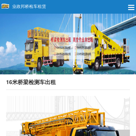
业政邦桥检车租赁
16米桥梁检测车出租