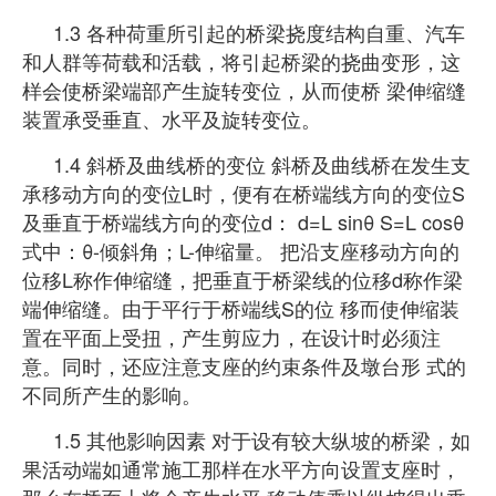
1.3 各种荷重所引起的桥梁挠度结构自重、汽车
和人群等荷载和活载，将引起桥梁的挠曲变形，这
样会使桥梁端部产生旋转变位，从而使桥 梁伸缩缝
装置承受垂直、水平及旋转变位。
1.4 斜桥及曲线桥的变位 斜桥及曲线桥在发生支
承移动方向的变位L时，便有在桥端线方向的变位S
及垂直于桥端线方向的变位d： d=L sinθ S=L cosθ
式中：θ-倾斜角；L-伸缩量。 把沿支座移动方向的
位移L称作伸缩缝，把垂直于桥梁线的位移d称作梁
端伸缩缝。由于平行于桥端线S的位 移而使伸缩装
置
在平面上受扭，产生剪应力，在设计时必须注
意。同时，还应注意支座的约束条件及墩台形 式的
不同所产生的影响。
1.5 其他影响因素 对于设有较大纵坡的桥梁，如
果活动端如通常施工那样在水平方向设置支座时，