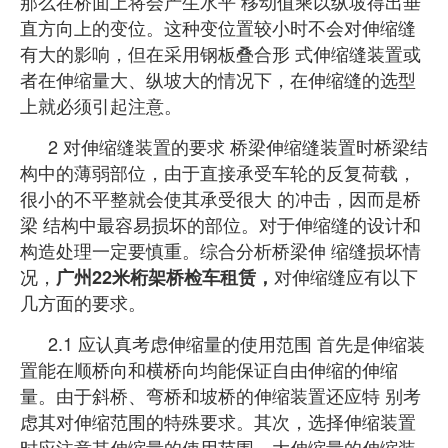
那么在桥面上将会产生水
平 移动值乘以纵坡得出垂
直方向上的变位。这种变位置较小时不会对伸缩缝
有大的影响，但在采用钢板叠合形 式伸缩缝装置或
者在伸缩量大、纵坡大的情况下，在伸缩缝的选型
上就必须引起注意。
2 对伸缩缝装置的要求 桥梁伸缩缝装置时桥梁结
构中的薄弱部位，由于直接承受车轮的反复荷载，
很小的不平整就会使其承受很大 的冲击，因而是桥
梁 结构中最容易损坏的部位。对于伸缩缝的设计和
构造处理一定要慎重。综合分析桥梁伸 缩缝损坏情
况，
对伸缩缝应有以下
广州22米桁架桥检车租赁，
几方面的要求。
2.1 应认真考虑伸缩量的使用范围 首先是伸缩装
置能在顺桥向和横桥向均能保证自由伸缩的伸缩
量。由于斜桥、
弯桥和坡桥的伸缩装置还应特 别考
虑其对伸缩范围的特殊要求。其次，选择伸缩装置
时应注意其伸缩量的使用范围，大伸缩量的伸缩装