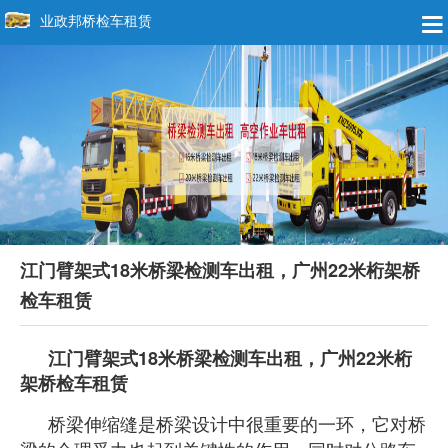
业政邦桥检车租赁
江门臂架式18米桥梁检测车出租，广州22米桁架桥
检车租赁
江门臂架式18米桥梁检测车出租，广州22米桁
架桥检车租赁
桥梁伸缩缝是桥梁设计中很重要的一环，它对桥