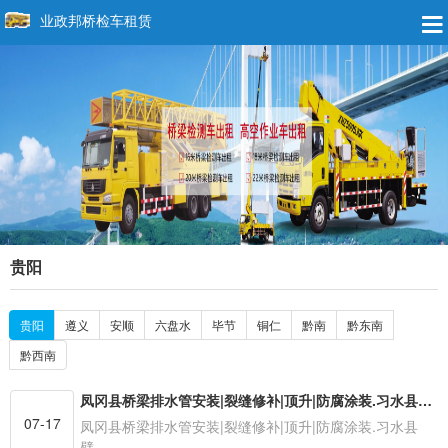
业政邦桥检车租赁
贵阳
贵阳
遵义
安顺
六盘水
毕节
铜仁
黔南
黔东南
黔西南
凤冈县桥梁排水管安装|裂缝修补|顶升|防腐涂装.习水县臂架式桁架式14.16.18.20.22.23.24米路桥检测车租赁
07-17
凤冈县桥梁排水管安装|裂缝修补|顶升|防腐涂装.习水县
臂…