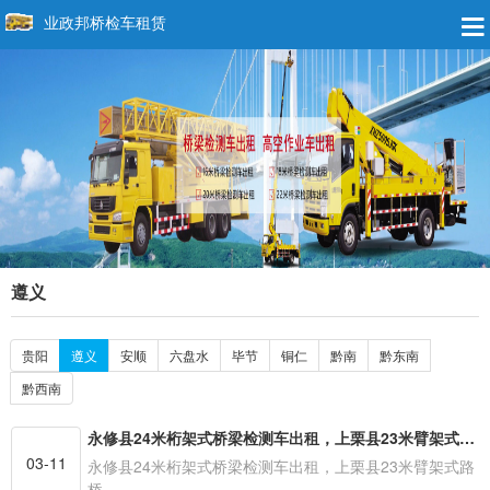
业政邦桥检车租赁
遵义
贵阳
遵义
安顺
六盘水
毕节
铜仁
黔南
黔东南
黔西南
永修县24米桁架式桥梁检测车出租，上栗县23米臂架式路桥检查车租赁
03-11
永修县24米桁架式桥梁检测车出租，上栗县23米臂架式路
桥…