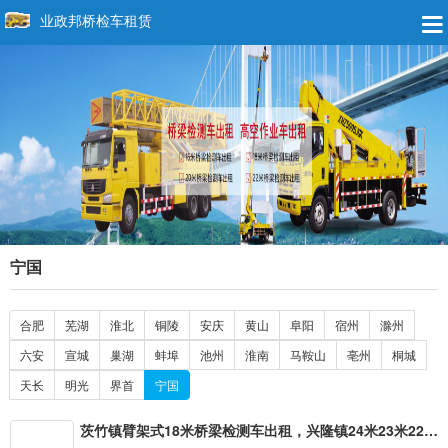
业政邦桥检车租赁
宁国
合肥
芜湖
淮北
铜陵
安庆
黄山
阜阳
宿州
滁州
六安
宣城
巢湖
蚌埠
池州
淮南
马鞍山
亳州
桐城
天长
明光
界首
宁国
茨竹镇臂架式18米桥梁检测车出租，兴隆镇24米23米22米20米21米18米16米14米桁架式路桥检查车租赁