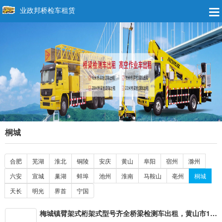
业政邦桥检车租赁
桐城
合肥
芜湖
淮北
铜陵
安庆
黄山
阜阳
宿州
滁州
六安
宣城
巢湖
蚌埠
池州
淮南
马鞍山
亳州
桐城
天长
明光
界首
宁国
梅城镇臂架式桁架式型号齐全桥梁检测车出租，黄山市14.16.18.20.22.24米桥梁检测车租赁