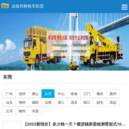
业政邦桥检车租赁
东莞
广州
深圳
佛山
东莞
中山
珠海
江门
肇庆
惠州
汕头
潮州
揭阳
汕尾
湛江
茂名
阳江
韶关
清远
云浮
梅州
河源
【2023新报价】多少钱一天？横沥镇桥梁检测臂架式18米出租，石碣镇14-24米桁架式桥梁维修检查安装车租赁