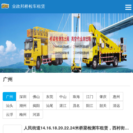
业政邦桥检车租赁
广州
广州
深圳
佛山
东莞
中山
珠海
江门
肇庆
惠州
汕头
潮州
揭阳
汕尾
湛江
茂名
阳江
韶关
清远
云浮
梅州
河源
人民街道14.16.18.20.22.24米桥梁检测车租赁，西村街道臂架式桁架式型号齐全桥梁检测车出租