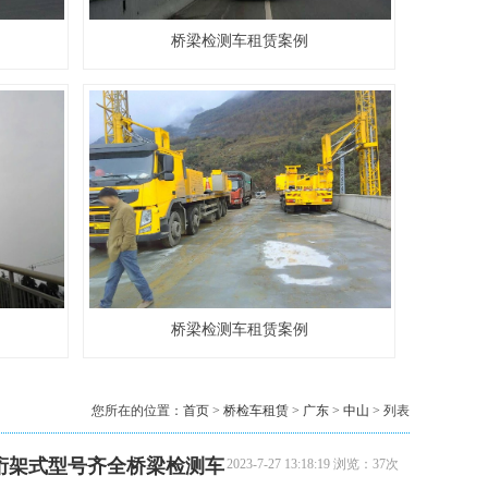
20米桥梁检测车出租…
桥梁检测车租赁案例
18米桥梁检测车出租…
桥梁检测车租赁案例
您所在的位置：
首页
>
桥检车租赁
>
广东
>
中山
> 列表
臂架式桁架式型号齐全桥梁检测车
2023-7-27 13:18:19 浏览：37次