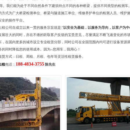
2米不等。我们能为处于不同自然条件下建筑特点不同的各种桥梁，提供不同类型的检测车
的方式为广大桥梁检测单位、桥梁与隧道施工单位、维修养护单位的检测人员、维护
安全的操作平台。
出租公司自成立以来一贯的服务宗旨就是:“
以安全为基础，以服务为导向，以客户为中
发展壮大的同时，亦在不倦的听取客户反馈的宝贵意见，尽量满足不断飞速变化的市
车，在国内更多的城市设立专业租赁分部，同时公司在全国范围内均可进行设备资源
务的同时降低您的使用成本。因为--您用车，我用心！
租赁
方式：日租、周租、月租、包年等灵活性租赁服务。
188-4834-3755
出租
电话：
陈先生